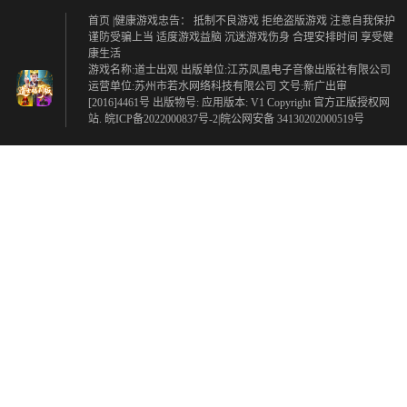
首页
|健康游戏忠告：
抵制不良游戏 拒绝盗版游戏
注意自我保护
谨防受骗上当
适度游戏益脑 沉迷游戏伤身
合理安排时间 享受健
康生活
游戏名称:道士出观 出版单位:江苏凤凰电子音像出版社有限公司
运营单位:苏州市若水网络科技有限公司 文号:新广出审
[2016]4461号 出版物号: 应用版本: V1 Copyright 官方正版授权网
站. 皖ICP备2022000837号-2|皖公网安备 34130202000519号