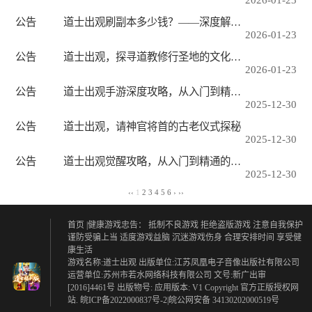
公告
道士出观刷副本多少钱？——深度解析游戏内消费与性价比
2026-01-23
公告
道士出观，探寻道教修行圣地的文化密码与现实意义
2026-01-23
公告
道士出观手游深度攻略，从入门到精通的升级玩法解析
2025-12-30
公告
道士出观，请神官将首的古老仪式探秘
2025-12-30
公告
道士出观觉醒攻略，从入门到精通的全面指南
2025-12-30
‹‹
1
2
3
4
5
6
›
››
首页
|健康游戏忠告：
抵制不良游戏 拒绝盗版游戏
注意自我保护
谨防受骗上当
适度游戏益脑 沉迷游戏伤身
合理安排时间 享受健
康生活
游戏名称:道士出观 出版单位:江苏凤凰电子音像出版社有限公司
运营单位:苏州市若水网络科技有限公司 文号:新广出审
[2016]4461号 出版物号: 应用版本: V1 Copyright 官方正版授权网
站. 皖ICP备2022000837号-2|皖公网安备 34130202000519号