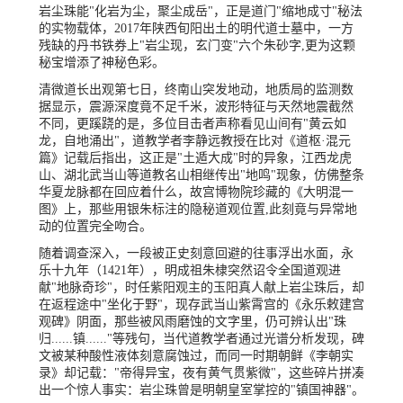
岩尘珠能"化岩为尘，聚尘成岳"，正是道门"缩地成寸"秘法
的实物载体，2017年陕西旬阳出土的明代道士墓中，一方
残缺的丹书铁券上"岩尘现，玄门变"六个朱砂字,更为这颗
秘宝增添了神秘色彩。
清微道长出观第七日，终南山突发地动，地质局的监测数
据显示，震源深度竟不足千米，波形特征与天然地震截然
不同，更蹊跷的是，多位目击者声称看见山间有"黄云如
龙，自地涌出"，道教学者李静远教授在比对《道枢·混元
篇》记载后指出，这正是"土遁大成"时的异象，江西龙虎
山、湖北武当山等道教名山相继传出"地鸣"现象，仿佛整条
华夏龙脉都在回应着什么，故宫博物院珍藏的《大明混一
图》上，那些用银朱标注的隐秘道观位置,此刻竟与异常地
动的位置完全吻合。
随着调查深入，一段被正史刻意回避的往事浮出水面，永
乐十九年（1421年），明成祖朱棣突然诏令全国道观进
献"地脉奇珍"，时任紫阳观主的玉阳真人献上岩尘珠后，却
在返程途中"坐化于野"，现存武当山紫霄宫的《永乐敕建宫
观碑》阴面，那些被风雨磨蚀的文字里，仍可辨认出"珠
归......镇......"等残句，当代道教学者通过光谱分析发现，碑
文被某种酸性液体刻意腐蚀过，而同一时期朝鲜《李朝实
录》却记载："帝得异宝，夜有黄气贯紫微"，这些碎片拼凑
出一个惊人事实：岩尘珠曾是明朝皇室掌控的"镇国神器"。