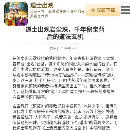
道士出观
英叔带你一起重返最原汁原味的港
风捉鬼世界
道士出观岩尘珠，千年秘宝背
后的道法玄机
发布于
2026-03-22
在终南山云雾缭绕的紫阳观中，年逾古稀的清微道长突然
宣布要"出观"云游，这个消息如同投入平静水面的石子，在
道门中激起层层涟漪，更令人震惊的是，临行前夜，道长
从观中秘阁取出了传说中的"岩尘珠"——这颗据传能"通九
幽、达三清"的千年秘宝，自明代永乐年间便再未现世，当
身着褪色道袍的老者手持拂尘跨出山门时，谁也不会想
到，这场看似寻常的"道士出观",竟会揭开一段被刻意掩埋
六百年的道门秘辛。
岩尘珠在《道藏》的零散记载中被称为"地脉之眼"，相传为
汉代方士费长房采五岳精气所炼，北宋《云笈七签》补遗
卷曾描述其"大如鸡子，色若黄昏，触之如握流沙"，这颗看
似普通的石珠，实则蕴含着道教"五行遁术"的最高奥义，明
代道士周思得在《上清灵宝济度大成全书》中隐晦提及，