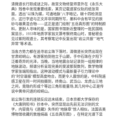
清微道长行踪成谜之际，故宫文物修复师意外在《永乐大
典》残卷中发现重要线索，某页记载道家仪轨的纸张背
面，透出"以珠为媒，可通地脉"八字暗记，碳十四检测显
示，这行字迹与正文并非同期所写，墨料中含有罕见的辰
砂与雄黄混合物——这正是道门绘制"五岳真形图"的特制颜
料，更耐人寻味的是，国家图书馆新近整理的一批民国档
案显示，1933年地质学家翁文灏考察终南山时，曾秘密会
见过紫阳观道士，其考察笔记中反复出现"岩尘共振""地气
异常"等术语。
当各方势力都在追寻岩尘珠下落时，清微道长突然出现在
甘肃崆峒山，有游客拍到他立于山巅，手中石珠在夕阳下
泛着奇异的光泽，当晚，当地地震台站记录到一组规律的
地脉波动，频谱分析呈现完美的斐波那契数列，数学物理
学家张端阳指出，这种波动模式与最新量子引力理论中
的"时空谐振"模型高度吻合，而更令人震惊的是，中科院遥
感卫星在同一时间拍摄到，终南山、武当山、龙虎山三地
之间，竟隐约形成个等边三角形能量场,其几何中心正是传
说中黄帝问道的崆峒山。
岩尘珠引发的连锁反应远未结束，日本京都大学保存的
《大唐阴阳书》抄本中，突然显现出先前无法识别的文
字，内容竟与《道藏》失传的"地脉章"惊人相似，法国吉美
博物馆收藏的敦煌绢画《五岳真形图》，在特定光谱下显