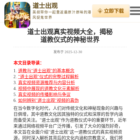
道士出观
英叔带你一起重返最原汁原味的港
风捉鬼世界
道士出观真实视频大全，揭秘
道教仪式的神秘世界
发布于
2025-12-30
本文目录导读：
道教与"道士出观"的基本概念
"道士出观"仪式的完整过程解析
真实视频资源推荐与内容分析
视频中展现的道教文化元素解析
真实视频的传播影响与争议
如何辨别"道士出观"视频的真伪
在当今数字化时代，人们对传统文化和神秘现象的兴趣与
日俱增，其中道教文化因其独特的仪式和深厚的哲学内涵
而备受关注。"道士出观"作为道教仪式中的重要环节，近年
来通过网络视频平台广泛传播，引发了大众的强烈好奇，
本文旨在全面介绍"道士出观"这一道教仪式的真实视频资
源，同时深入解析其背后的文化内涵和宗教意义，我们将