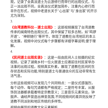
观，记录了全真派道士为云游修行而举行的出观仪式，与
正一派出观不同，全真派仪式更加简朴，注重内心修行而
非外在形式，视频中老道长关于"心出家"与"身出家"的开示
尤为深刻。
《台湾道教科仪—道士出观》
：这部视频展现了台湾道教
传承的闽南特色出观仪式，其中保留了较多古制，如"鸣锣
开道"、"神轿随行"等环节，体现了道教在台湾地区的本土
化发展，视频中对仪式每个步骤都有详细字幕说明,便于理
解。
《民间道士出观实录》
：这是一段由民间人士拍摄的纪实
视频，记录了湖南乡村一位火居道士应邀前往村民家举办
法事的出观过程，视频真实朴素，展现了道教在民间的生
存状态和实际功能,特别是道士与普通信众的互动非常有生
活气息。
分析这些视频可以发现几个共同特点：一是仪式感强烈，
每个动作、每句咒语都有严格规定；二是符号丰富，从服
饰到法器都承载着特定宗教意义；三是音乐元素突出，钟
鼓声、诵经声营造出神圣氛围,不同视频间的差异则反映了
道教不同派别和地区传统的多样性。
视频中展现的道教文化元素解析