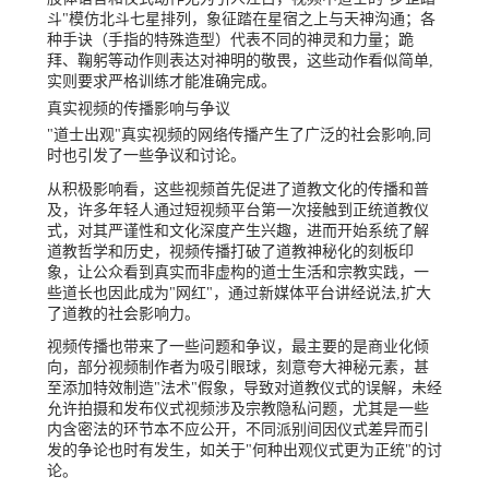
斗"模仿北斗七星排列，象征踏在星宿之上与天神沟通；各
种手诀（手指的特殊造型）代表不同的神灵和力量；跪
拜、鞠躬等动作则表达对神明的敬畏，这些动作看似简单,
实则要求严格训练才能准确完成。
真实视频的传播影响与争议
"道士出观"真实视频的网络传播产生了广泛的社会影响,同
时也引发了一些争议和讨论。
从积极影响看，这些视频首先促进了道教文化的传播和普
及，许多年轻人通过短视频平台第一次接触到正统道教仪
式，对其严谨性和文化深度产生兴趣，进而开始系统了解
道教哲学和历史，视频传播打破了道教神秘化的刻板印
象，让公众看到真实而非虚构的道士生活和宗教实践，一
些道长也因此成为"网红"，通过新媒体平台讲经说法,扩大
了道教的社会影响力。
视频传播也带来了一些问题和争议，最主要的是商业化倾
向，部分视频制作者为吸引眼球，刻意夸大神秘元素，甚
至添加特效制造"法术"假象，导致对道教仪式的误解，未经
允许拍摄和发布仪式视频涉及宗教隐私问题，尤其是一些
内含密法的环节本不应公开，不同派别间因仪式差异而引
发的争论也时有发生，如关于"何种出观仪式更为正统"的讨
论。