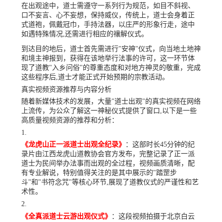
在出观途中，道士需遵守一系列行为规范，如目不斜视、
口不妄言、心不妄想，保持威仪，传统上，道士会身着正
式道袍，佩戴冠巾，手持法器，以庄严的形象行走，途中
如遇特殊情况,还需进行相应的禳解仪式。
到达目的地后，道士首先需进行"安神"仪式，向当地土地神
和境主神报到，获得在该地举行法事的许可，这一环节体
现了道教"入乡问俗"的尊重态度和对地方神灵的敬重，完成
这些程序后,道士才能正式开始预期的宗教活动。
真实视频资源推荐与内容分析
随着新媒体技术的发展，大量"道士出观"的真实视频在网络
上流传，为公众了解这一神秘仪式提供了窗口,以下是一些
高质量视频资源的推荐和分析：
《龙虎山正一派道士出观全纪录》
：这部时长45分钟的纪
录片由江西龙虎山道教协会官方发布，完整记录了正一派
道士为民间举办法事而出观的全过程，视频画质清晰，配
有专业解说，特别值得关注的是其中展示的"踏罡步
斗"和"书符念咒"等核心环节,展现了道教仪式的严谨性和艺
术性。
《全真派道士云游出观仪式》
：这段视频拍摄于北京白云