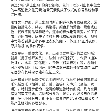
通过分析"道士出观"的真实视频，我们可以识别出其中蕴含
的丰富道教文化元素,这些元素构成了仪式的符号系统和意
义网络。
服饰文化方面，道士出观时所穿的道袍极具象征意义，常
见的包括法衣、绛衣、鹤氅等，颜色多为黄色、紫色或红
色，代表不同品级和场合，道巾的样式也有讲究，如庄子
巾、纯阳巾等，反映了道教对古代衣冠制度的传承，视频
中常能看到道士小心整理衣冠的细节，体现了"正其衣冠，
尊其瞻视"的礼仪要求。
法器是另一重要文化元素，出观仪式中常用的法器包括：
朝简（用于朝拜神灵）、法剑（斩妖除邪）、令牌（通神
凭证）、水盂（净化用）、铃铛（召集神将）等，视频中
可以观察到道士如何运用这些法器完成各种仪式动作,每件
法器都有其特定功能和象征意义。
音乐和诵经是营造仪式氛围的关键，视频中记录的道教音
乐包括器乐（如钟、鼓、磬、笛等）和声乐（诵经、咒
语），特别是步虚韵、澄清韵等道教特有曲调，具有空灵
悠远的审美特质，咒语部分多为古汉语，内容多与召请神
将、净化环境有关，即使听不懂具体内容,其韵律和节奏也
能产生强烈的心理影响。
肢体语言和仪式动作尤为引人注目，视频中道士的"步罡踏