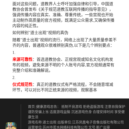
面对这些问题，道教界人士呼吁加强自律和引导，中国道
教协会曾发布《关于规范道教互联网传播的指导意见》，
强调传播内容应真实、准确、尊重传统，一些宫观也开始
主动制作高质量的官方视频，既满足公众需求,又确保传播
内容的纯正性。
如何辨别"道士出观"视频的真伪
随着"道士出观"视频的流行，网络上出现了大量质量参差不
齐的内容，普通观众很难辨别真伪,以下是几个辨别要点：
来源可靠性
：首选道教协会、正规宫观或知名文化机构发
布的视频，避免来源不明的个人账号内容,官方视频通常有
完整介绍和准确解说。
仪式规范性
：真正的道教仪式有严格流程，不会随意增减
环节，可以对比不同正统来源的视频，观察基本
首页
|健康游戏忠告：
抵制不良游戏 拒绝盗版游戏
注意自我保护
谨防受骗上当
适度游戏益脑 沉迷游戏伤身
合理安排时间 享受健
康生活
游戏名称:道士出观 出版单位:江苏凤凰电子音像出版社有限公司
运营单位:苏州市若水网络科技有限公司 文号:新广出审