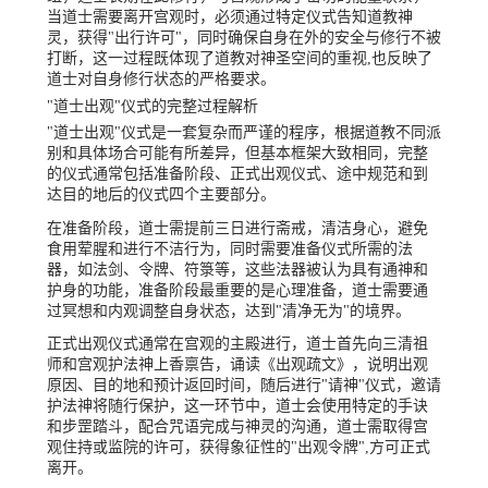
当道士需要离开宫观时，必须通过特定仪式告知道教神
灵，获得"出行许可"，同时确保自身在外的安全与修行不被
打断，这一过程既体现了道教对神圣空间的重视,也反映了
道士对自身修行状态的严格要求。
"道士出观"仪式的完整过程解析
"道士出观"仪式是一套复杂而严谨的程序，根据道教不同派
别和具体场合可能有所差异，但基本框架大致相同，完整
的仪式通常包括准备阶段、正式出观仪式、途中规范和到
达目的地后的仪式四个主要部分。
在准备阶段，道士需提前三日进行斋戒，清洁身心，避免
食用荤腥和进行不洁行为，同时需要准备仪式所需的法
器，如法剑、令牌、符箓等，这些法器被认为具有通神和
护身的功能，准备阶段最重要的是心理准备，道士需要通
过冥想和内观调整自身状态，达到"清净无为"的境界。
正式出观仪式通常在宫观的主殿进行，道士首先向三清祖
师和宫观护法神上香禀告，诵读《出观疏文》，说明出观
原因、目的地和预计返回时间，随后进行"请神"仪式，邀请
护法神将随行保护，这一环节中，道士会使用特定的手诀
和步罡踏斗，配合咒语完成与神灵的沟通，道士需取得宫
观住持或监院的许可，获得象征性的"出观令牌",方可正式
离开。